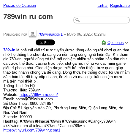
Piezas de Ocasion
Entrar
Registrarse
789win ru com
Publicado por
789winrucom1
–
Mayo 06, 2026; 8:29am
Opciones
789win
là nhà cái giải trí trực tuyến được đông đảo người chơi quan tâm
nhờ hệ thống trò chơi đa dạng và nền tảng công nghệ hiện đại. Khi tham
gia 789win, người dùng có thể trải nghiệm nhiều sản phẩm hấp dẫn như
cá cược thể thao, casino trực tiếp, slot game, nổ hũ và các mini game
giải trí phong phú. Giao diện được thiết kế thân thiện, trực quan, giúp
thao tác nhanh chóng và dễ dàng. Đồng thời, hệ thống được tối ưu nhằm
đảm bảo tốc độ truy cập nhanh, ổn định và mang lại trải nghiệm mượt
mà trên mọi thiết bị.
Thông Tin Liên Hệ:
Thương Hiệu: 789win
Website:
https://789win.ru.com/
Email: hotro@789win.ru.com
Số Điện Thoại: 0906 324 857
Địa Chỉ: 51 Nguyễn Văn Cừ, Phường Long Biên, Quận Long Biên, Hà
Nội, Việt Nam
Zipcode: 100000
Hashtag: #789win #Nhacai789win #789wincasino #Dangky789win
#789winrucom #Linkvao789win #Cacuoc789win
https://tinyurl.com/789winrucom1