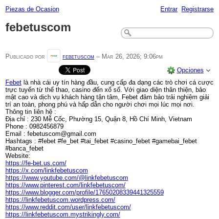
Piezas de Ocasion
Entrar
Registrarse
febetuscom
Publicado por
febetuscom
–
Mar 26, 2026; 9:06pm
Opciones
Febet
là nhà cái uy tín hàng đầu, cung cấp đa dạng các trò chơi cá cược
trực tuyến từ thể thao, casino đến xổ số. Với giao diện thân thiện, bảo
mật cao và dịch vụ khách hàng tận tâm, Febet đảm bảo trải nghiệm giải
trí an toàn, phong phú và hấp dẫn cho người chơi mọi lúc mọi nơi.
Thông tin liên hệ :
Địa chỉ : 230 Mễ Cốc, Phường 15, Quận 8, Hồ Chí Minh, Vietnam
Phone : 0982456879
Email : febetuscom@gmail.com
Hashtags : #febet #fe_bet #tai_febet #casino_febet #gamebai_febet
#banca_febet
Website:
https://fe-bet.us.com/
https://x.com/linkfebetuscom
https://www.youtube.com/@linkfebetuscom
https://www.pinterest.com/linkfebetuscom/
https://www.blogger.com/profile/17650208339441325559
https://linkfebetuscom.wordpress.com/
https://www.reddit.com/user/linkfebetuscom/
https://linkfebetuscom.mystrikingly.com/