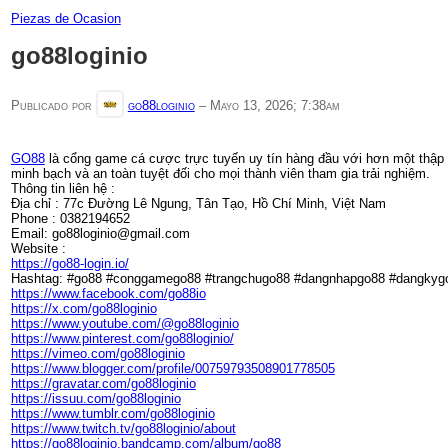
Piezas de Ocasion
go88loginio
Publicado por
go88loginio
–
Mayo 13, 2026; 7:38am
GO88
là cổng game cá cược trực tuyến uy tín hàng đầu với hơn một thập 
minh bạch và an toàn tuyệt đối cho mọi thành viên tham gia trải nghiệm.
Thông tin liên hệ :
Địa chỉ : 77c Đường Lê Ngung, Tân Tạo, Hồ Chí Minh, Việt Nam
Phone : 0382194652
Email: go88loginio@gmail.com
Website :
https://go88-login.io/
Hashtag: #go88 #conggamego88 #trangchugo88 #dangnhapgo88 #dangkygo
https://www.facebook.com/go88io
https://x.com/go88loginio
https://www.youtube.com/@go88loginio
https://www.pinterest.com/go88loginio/
https://vimeo.com/go88loginio
https://www.blogger.com/profile/00759793508901778505
https://gravatar.com/go88loginio
https://issuu.com/go88loginio
https://www.tumblr.com/go88loginio
https://www.twitch.tv/go88loginio/about
https://go88loginio.bandcamp.com/album/go88