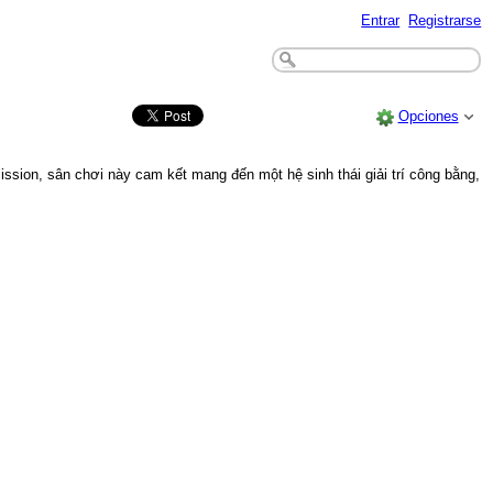
Entrar
Registrarse
Opciones
sion, sân chơi này cam kết mang đến một hệ sinh thái giải trí công bằng,