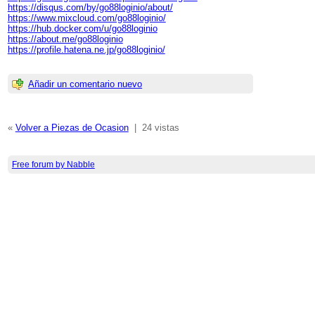
https://disqus.com/by/go88loginio/about/
https://www.mixcloud.com/go88loginio/
https://hub.docker.com/u/go88loginio
https://about.me/go88loginio
https://profile.hatena.ne.jp/go88loginio/
Añadir un comentario nuevo
«
Volver a Piezas de Ocasion
|
24 vistas
Free forum by Nabble